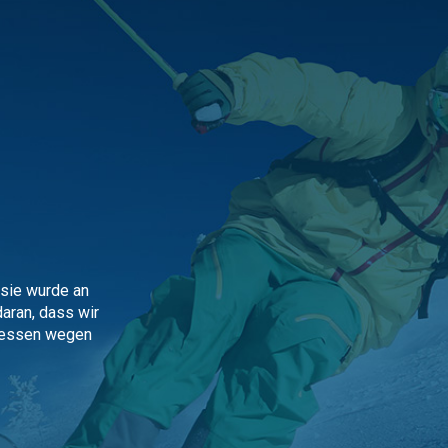
 sie wurde an
daran, dass wir
dressen wegen